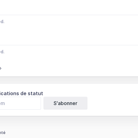
ed.
ed.
ications de statut
S'abonner
nté