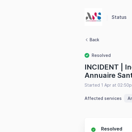
Panneau de gestion des cookies
Status
Back
Resolved
INCIDENT | Ind
Annuaire Sant
Started 1 Apr at 02:50
Affected services
An
Resolved